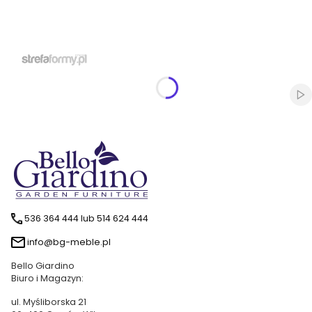
Wł
536 364 444 lub 514 624 444
info@bg-meble.pl
Bello Giardino
Biuro i Magazyn:
ul. Myśliborska 21