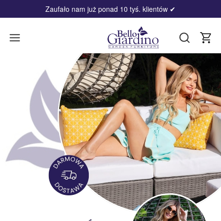
Zaufało nam już ponad 10 tyś. klientów
✔
Produ
Otwórz wy