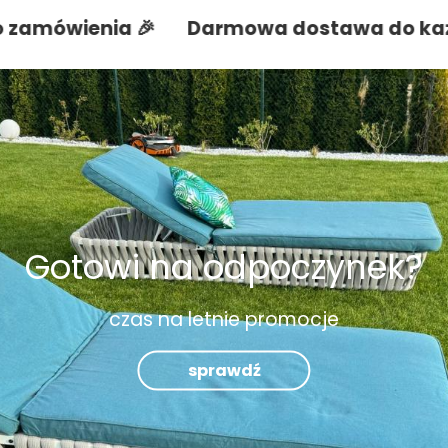
enia 🎉
Darmowa dostawa do każdego z
Gotowi na odpoczynek?
czas na letnie promocje
sprawdź