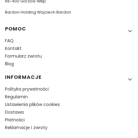
66-400 Gorzów Wlkp.
Bardon Holding Wojciech Bardon
Linki w stopce
POMOC
FAQ
Kontakt
Formularz zwrotu
Blog
INFORMACJE
Polityka prywatności
Regulamin
Ustawienia plików cookies
Dostawa
Płatności
Reklamacje i zwroty