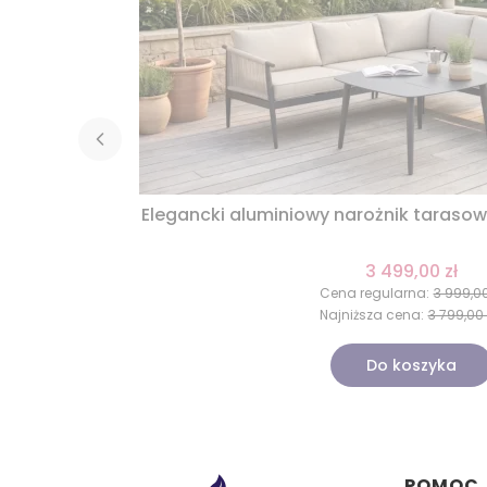
Elegancki aluminiowy narożnik tarasow
3 499,00 zł
Cena regularna:
3 999,00
Najniższa cena:
3 799,00 
Do koszyka
POMOC