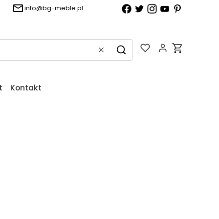
info@bg-meble.pl
Produkty w k
Wyczyść
Szukaj
t
Kontakt