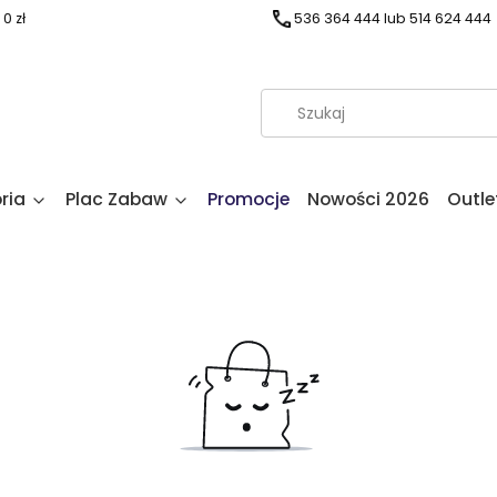
0 zł
536 364 444 lub 514 624 444
ria
Plac Zabaw
Promocje
Nowości 2026
Outle