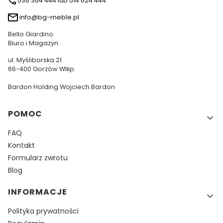
536 364 444 lub 514 624 444
info@bg-meble.pl
Bello Giardino
Biuro i Magazyn:
ul. Myśliborska 21
66-400 Gorzów Wlkp.
Bardon Holding Wojciech Bardon
Linki w stopce
POMOC
FAQ
Kontakt
Formularz zwrotu
Blog
INFORMACJE
Polityka prywatności