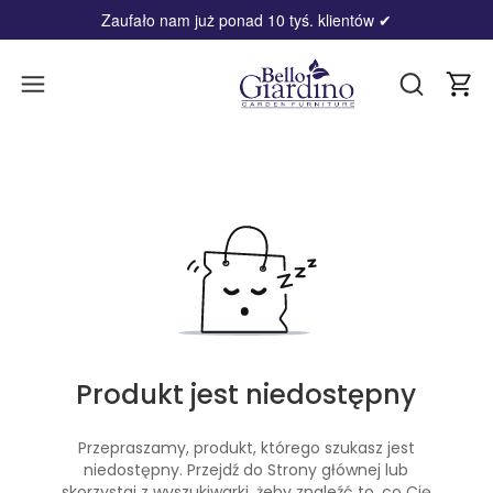
Zaufało nam już ponad 10 tyś. klientów
✔
Produ
Otwórz wy
Produkt jest niedostępny
Przepraszamy, produkt, którego szukasz jest
niedostępny. Przejdź do Strony głównej lub
skorzystaj z wyszukiwarki, żeby znaleźć to, co Cię