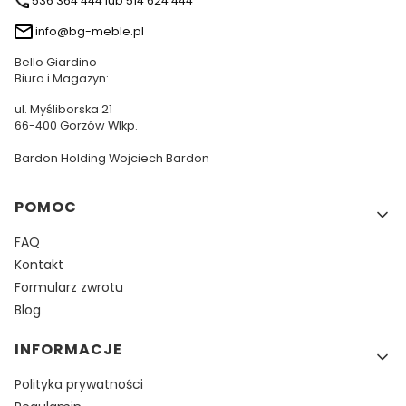
536 364 444 lub 514 624 444
info@bg-meble.pl
Bello Giardino
Biuro i Magazyn:
ul. Myśliborska 21
66-400 Gorzów Wlkp.
Bardon Holding Wojciech Bardon
Linki w stopce
POMOC
FAQ
Kontakt
Formularz zwrotu
Blog
INFORMACJE
Polityka prywatności