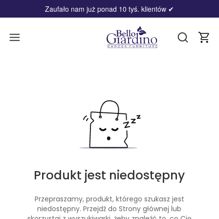
Zaufało nam już ponad 10 tyś. klientów
✔
Produ
Otwórz wy
Produkt jest niedostępny
Przepraszamy, produkt, którego szukasz jest
niedostępny. Przejdź do Strony głównej lub
skorzystaj z wyszukiwarki, żeby znaleźć to, co Cię