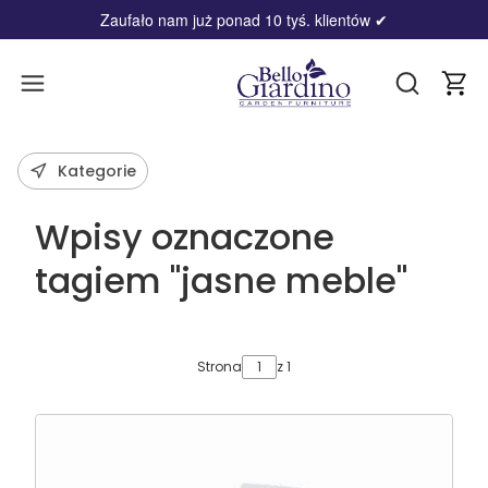
Zaufało nam już ponad 10 tyś. klientów
✔
Produ
Otwórz wy
Kategorie
Wpisy oznaczone
tagiem "jasne meble"
Strona
z 1