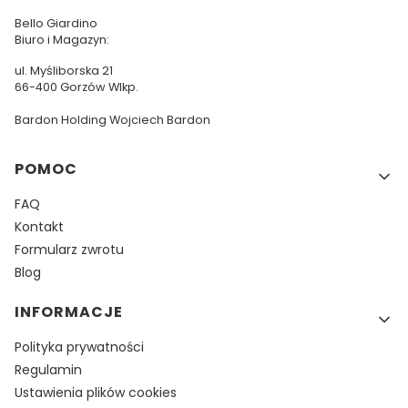
Bello Giardino
Biuro i Magazyn:
ul. Myśliborska 21
66-400 Gorzów Wlkp.
Bardon Holding Wojciech Bardon
Linki w stopce
POMOC
FAQ
Kontakt
Formularz zwrotu
Blog
INFORMACJE
Polityka prywatności
Regulamin
Ustawienia plików cookies