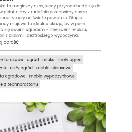
ka to magiczny czas, kiedy przyroda budzi się do
 w pełni, a my z radością przenosimy nasze
enne rytuały na świeże powietrze. Długie
ndy majowe to idealna okazja, by w pełni
yć się swoim ogrodem – miejscem relaksu,
ań z bliskimi i beztroskiego wypoczynku.
j całość
e tarasowe
ogród
relaks
mały ogród
żnik
duży ogród
meble luksusowe
sła ogrodowe
meble wypoczynkowe
e z technorattanu