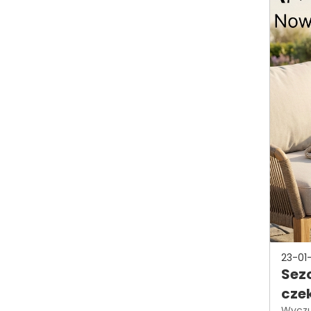
23-01
Sezo
czek
Wyczuw