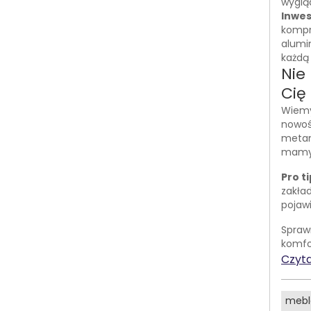
wyglą
Inwes
kompr
alumi
każdą
Nie
Cię
Wiemy
nowośc
metam
mamy 
Pro ti
zakła
pojawi
Spraw
komfo
Czyta
mebl