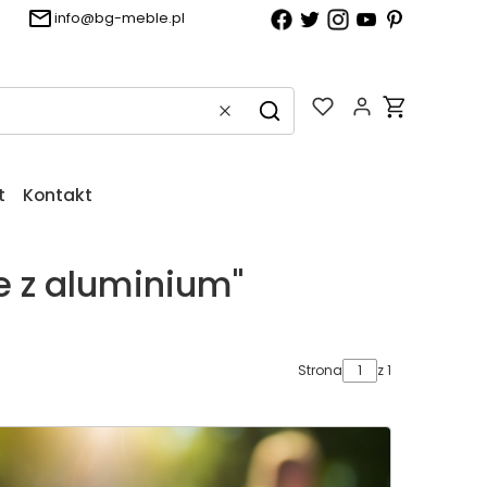
info@bg-meble.pl
Produkty w k
Wyczyść
Szukaj
t
Kontakt
 z aluminium"
Strona
z 1