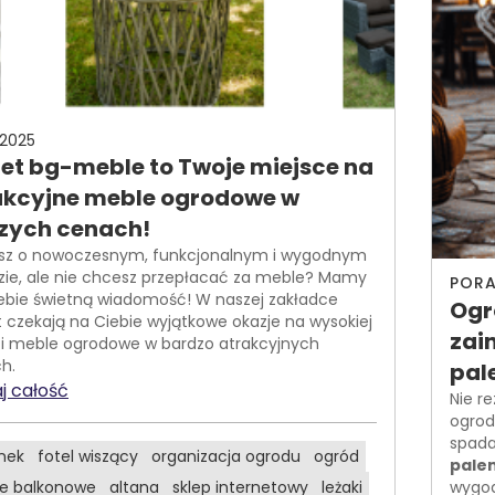
-2025
let bg-meble to Twoje miejsce na
akcyjne meble ogrodowe w
szych cenach!
sz o nowoczesnym, funkcjonalnym i wygodnym
zie, ale nie chcesz przepłacać za meble? Mamy
PORA
iebie świetną wiadomość! W naszej zakładce
Ogr
t czekają na Ciebie wyjątkowe okazje na wysokiej
zai
ci meble ogrodowe w bardzo atrakcyjnych
h.
pal
j całość
Nie r
ogrod
spad
nek
fotel wiszący
organizacja ogrodu
ogród
pale
e balkonowe
altana
sklep internetowy
leżaki
wygod