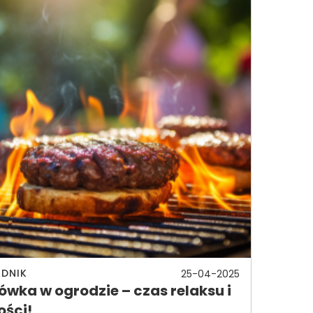
DNIK
25-04-2025
ówka w ogrodzie – czas relaksu i
ości!