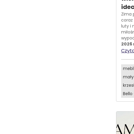
idea
Zima 
coraz
luty i
miłoś
wypoc
2026 
Czyta
mebl
mały
krze
Bello