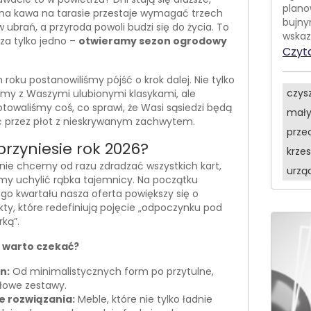
plano
na kawa na tarasie przestaje wymagać trzech
bujnym
 ubrań, a przyroda powoli budzi się do życia. To
wskaz
za tylko jedno –
otwieramy sezon ogrodowy
Czyta
roku postanowiliśmy pójść o krok dalej. Nie tylko
czys
my z Waszymi ulubionymi klasykami, ale
towaliśmy coś, co sprawi, że Wasi sąsiedzi będą
mały
ć przez płot z nieskrywanym zachwytem.
prze
przyniesie rok 2026?
krze
nie chcemy od razu zdradzać wszystkich kart,
urzą
y uchylić rąbka tajemnicy. Na początku
go kwartału nasza oferta powiększy się o
ty, które redefiniują pojęcie „odpoczynku pod
ką”.
 warto czekać?
n:
Od minimalistycznych form po przytulne,
owe zestawy.
e rozwiązania:
Meble, które nie tylko ładnie