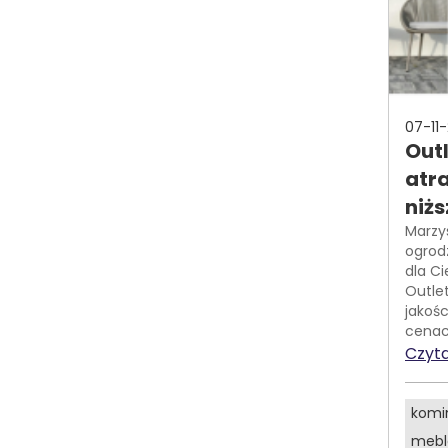
07-11
Out
atr
niż
Marzy
ogrod
dla C
Outle
jakoś
cenac
Czyta
komi
mebl