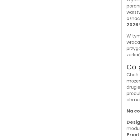
poran
warstw
oznac
2026!
W tym 
wraca
przygo
zerka
Co 
Choć 
możem
drugie
produk
chmur
Na co
Desig
moduł
Prost