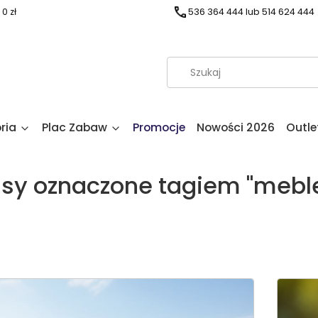
0 zł
536 364 444 lub 514 624 444
ria
Plac Zabaw
Promocje
Nowości 2026
Outle
sy oznaczone tagiem "meble