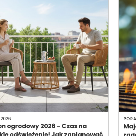
-2026
PORA
on ogrodowy 2026 - Czas na
Maj
lkie odświeżenie! Jak zaplanować
rad