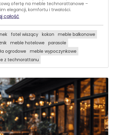
kową ofertę na meble technorattanowe –
im elegancji, komfortu i trwałości.
j całość
nek
fotel wiszący
kokon
meble balkonowe
żnik
meble hotelowe
parasole
sła ogrodowe
meble wypoczynkowe
e z technorattanu