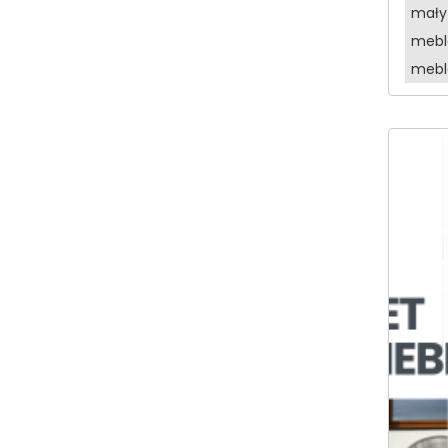
mały
meble
mebl