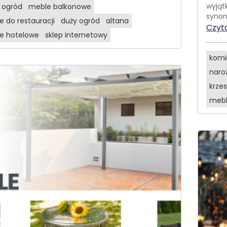
wyjąt
 ogród
meble balkonowe
synon
 do restauracji
duży ogród
altana
Czyta
e hotelowe
sklep internetowy
komi
naro
krze
mebl