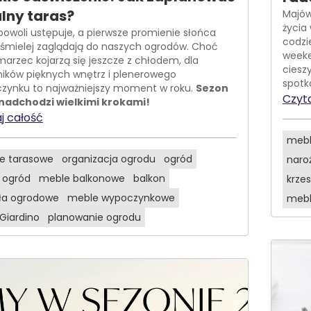
lny taras?
Majów
życia
powoli ustępuje, a pierwsze promienie słońca
codzi
 śmielej zaglądają do naszych ogrodów. Choć
weeke
 marzec kojarzą się jeszcze z chłodem, dla
ciesz
ników pięknych wnętrz i plenerowego
spotk
zynku to najważniejszy moment w roku.
Sezon
Czyta
nadchodzi wielkimi krokami!
j całość
mebl
e tarasowe
organizacja ogrodu
ogród
naro
 ogród
meble balkonowe
balkon
krze
sła ogrodowe
meble wypoczynkowe
mebl
 Giardino
planowanie ogrodu