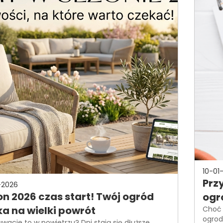
10-01
Prz
-2026
n 2026 czas start! Twój ogród
ogr
a na wielki powrót
Choć 
ogrod
acie to w powietrzu? Dni stają się dłuższe,