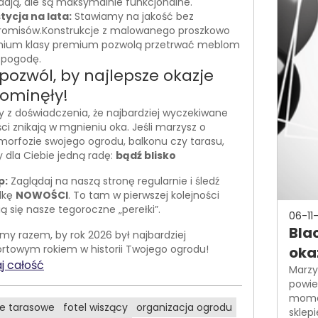
dają, ale są maksymalnie funkcjonalne.
tycja na lata:
Stawiamy na jakość bez
omisów.Konstrukcje z malowanego proszkowo
nium klasy premium pozwolą przetrwać meblom
 pogodę.
 pozwól, by najlepsze okazje
 ominęły!
 z doświadczenia, że najbardziej wyczekiwane
i znikają w mgnieniu oka. Jeśli marzysz o
orfozie swojego ogrodu, balkonu czy tarasu,
dla Ciebie jedną radę:
bądź blisko
p:
Zaglądaj na naszą stronę regularnie i śledź
dkę
NOWOŚCI
. To tam w pierwszej kolejności
ą się nasze tegoroczne „perełki”.
06-11
Bla
my razem, by rok 2026 był najbardziej
rtowym rokiem w historii Twojego ogrodu!
oka
j całość
Marzy
powie
momen
e tarasowe
fotel wiszący
organizacja ogrodu
sklep