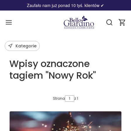
Zaufało nam już ponad 10 tyś. klientów
✔
Produ
Otwórz wy
Kategorie
Wpisy oznaczone
tagiem "Nowy Rok"
Strona
z 1