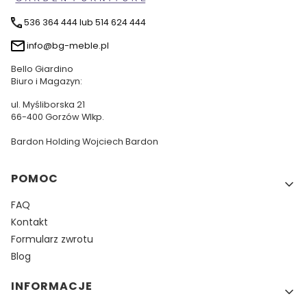
536 364 444 lub 514 624 444
info@bg-meble.pl
Bello Giardino
Biuro i Magazyn:
ul. Myśliborska 21
66-400 Gorzów Wlkp.
Bardon Holding Wojciech Bardon
Linki w stopce
POMOC
FAQ
Kontakt
Formularz zwrotu
Blog
INFORMACJE