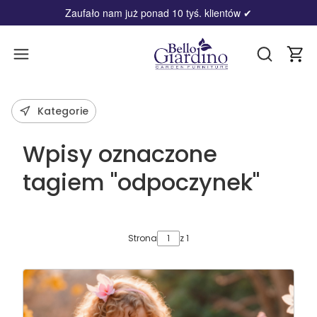
Zaufało nam już ponad 10 tyś. klientów
✔
Produ
Otwórz wy
Kategorie
Wpisy oznaczone
tagiem "odpoczynek"
Strona
z 1