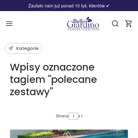
Zaufało nam już ponad 10 tyś. klientów
✔
Produ
Otwórz wy
Kategorie
Wpisy oznaczone
tagiem "polecane
zestawy"
Strona
z 1