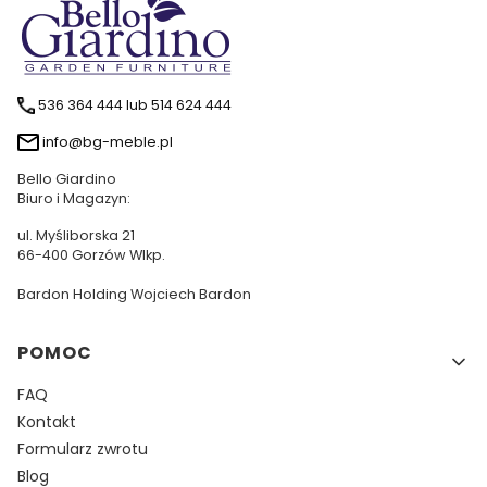
536 364 444 lub 514 624 444
info@bg-meble.pl
Bello Giardino
Biuro i Magazyn:
ul. Myśliborska 21
66-400 Gorzów Wlkp.
Bardon Holding Wojciech Bardon
Linki w stopce
POMOC
FAQ
Kontakt
Formularz zwrotu
Blog