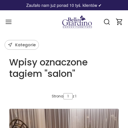
Zaufało nam już ponad 10 tyś. klientów
✔
Produ
Otwórz wy
Kategorie
Wpisy oznaczone
tagiem "salon"
Strona
z 1