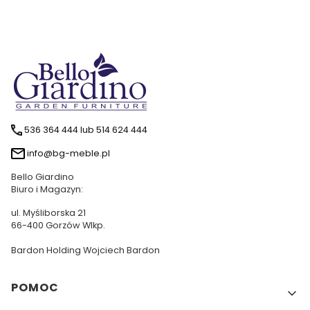
536 364 444 lub 514 624 444
info@bg-meble.pl
Bello Giardino
Biuro i Magazyn:
ul. Myśliborska 21
66-400 Gorzów Wlkp.
Bardon Holding Wojciech Bardon
Linki w stopce
POMOC