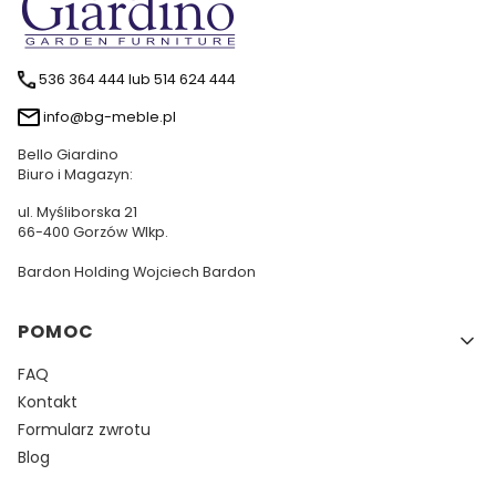
536 364 444 lub 514 624 444
info@bg-meble.pl
Bello Giardino
Biuro i Magazyn:
ul. Myśliborska 21
66-400 Gorzów Wlkp.
Bardon Holding Wojciech Bardon
Linki w stopce
POMOC
FAQ
Kontakt
Formularz zwrotu
Blog