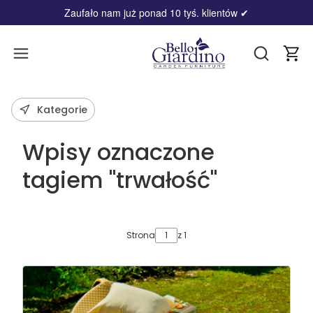
Zaufało nam już ponad 10 tyś. klientów
✔
Produ
Otwórz wy
Kategorie
Wpisy oznaczone
tagiem "trwałość"
Strona
z 1