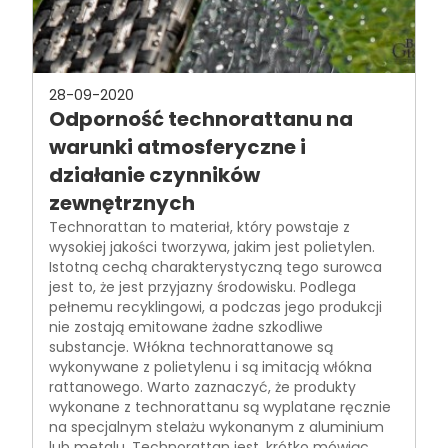
28-09-2020
Odporność technorattanu na
warunki atmosferyczne i
działanie czynników
zewnętrznych
Technorattan to materiał, który powstaje z
wysokiej jakości tworzywa, jakim jest polietylen.
Istotną cechą charakterystyczną tego surowca
jest to, że jest przyjazny środowisku. Podlega
pełnemu recyklingowi, a podczas jego produkcji
nie zostają emitowane żadne szkodliwe
substancje. Włókna technorattanowe są
wykonywane z polietylenu i są imitacją włókna
rattanowego. Warto zaznaczyć, że produkty
wykonane z technorattanu są wyplatane ręcznie
na specjalnym stelażu wykonanym z aluminium
lub metalu. Technorattan jest, krótko mówiąc,