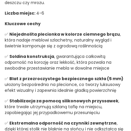
deszczu czy mrozu.
Liczba miejsc:
4-6
Kluczowe cechy
✅
Niejednolita plecionka w kolorze ciemnego brązu
,
która nadaje meblowi szlachetny, naturalny wygląd i
świetnie komponuje się z ogrodową roślinnością
✅
Soldina konstrukcja
, gwarantująca całkowitą
odporność na korozję oraz lekkość, która pozwala na
swobodne przestawianie mebla w dowolne miejsce
✅
Blat z przezroczystego bezpiecznego szkła (5 mm)
ułożony bezpośrednio na plecionce, co tworzy luksusowy
efekt wizualny i zapewnia idealnie gładką powierzchnię
✅
Stabilizacja za pomocą silikonowych przyssawek
,
które trwale utrzymują szklaną taflę na miejscu,
zapobiegając jej przypadkowemu przesunięciu
✅
Ekstremalna odporność na czynniki zewnętrzne
,
dzięki której stolik nie blaknie na słońcu i nie odkształca się