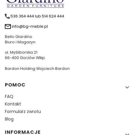
536 364 444 lub 514 624 444
info@bg-meble.pl
Bello Giardino
Biuro i Magazyn:
ul. Myśliborska 21
66-400 Gorzów Wlkp.
Bardon Holding Wojciech Bardon
Linki w stopce
POMOC
FAQ
Kontakt
Formularz zwrotu
Blog
INFORMACJE