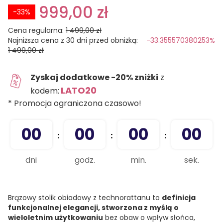
999,00 zł
-33%
Cena regularna:
1 499,00 zł
Najniższa cena z 30 dni przed obniżką:
-33.355570380253%
1 499,00 zł
Zyskaj dodatkowe -20% zniżki
z
LATO20
kodem:
* Promocja ograniczona czasowo!
00
00
00
00
:
:
:
dni
godz.
min.
sek.
Brązowy stolik obiadowy z technorattanu to
definicja
funkcjonalnej elegancji, stworzona z myślą o
wieloletnim użytkowaniu
bez obaw o wpływ słońca,