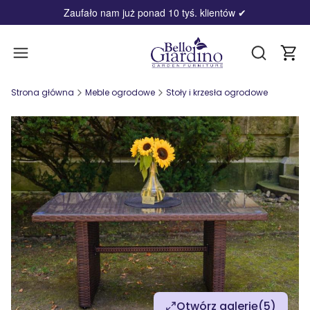
Zaufało nam już ponad 10 tyś. klientów
✔
Produ
Otwórz wy
Strona główna
Meble ogrodowe
Stoły i krzesła ogrodowe
Otwórz galerię
(5)